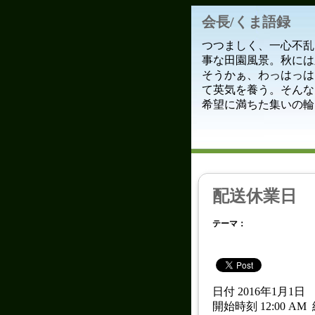
会長/くま語録
つつましく、一心不乱
事な田園風景。秋には
そうかぁ、わっはっは
て英気を養う。そんな
希望に満ちた集いの輪
配送休業日
テーマ：
日付 2016年1月1日
開始時刻 12:00 AM