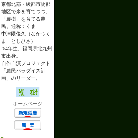
京都北部・綾部市物部
地区で米を育てつつ、
「農樹」を育てる農
民。通称：くま
中津隈俊久（なかつく
ま としひさ）
’64年生、福岡県北九州
市出身。
自作自演プロジェクト
「農民パラダイス計
画」のリーダー。
ホームページ