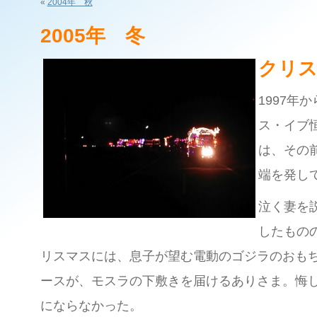
«
2004年 秋
2005年 冬
クリ
1997年
ス・イブ
は、その
端を発し
泣く妻を
したものの
リスマスには、息子が望む電動のゴジラのおも
ースが、モスラの下敷きを届けるありさま。悔
にならなかった。