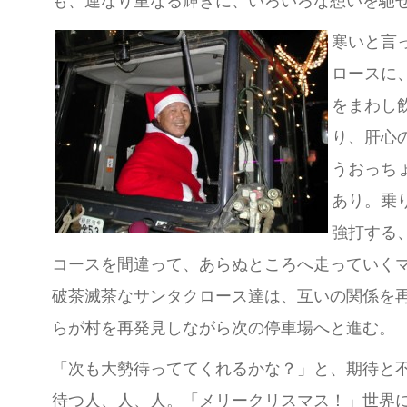
も、連なり重なる輝きに、いろいろな想いを馳
寒いと言
ロースに
をまわし
り、肝心
うおっち
あり。乗
強打する
コースを間違って、あらぬところへ走っていく
破茶滅茶なサンタクロース達は、互いの関係を
らが村を再発見しながら次の停車場へと進む。
「次も大勢待っててくれるかな？」と、期待と
待つ人、人、人。「メリークリスマス！」世界