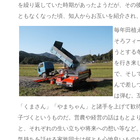
を繰り返していた時期があったようだが、その
ともなくなった頃、知人からお互いを紹介され
毎年田植
そろフィ
うとする
を行き来
で、そし
んで差し
は弾む。
「くまさん」「やまちゃん」と諸手を上げて歓
子づくというものだ。営農や経営の話はもとよ
と、それぞれの生い立ちや将来への想い等など
気持ちを話せる家族同士は何とも心地良いもの