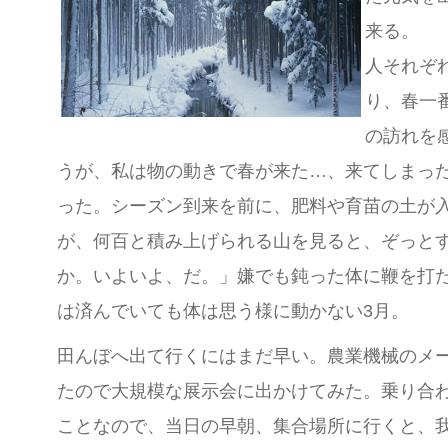
来る。
人それぞ
り、春一
の訪れを
うが、私は物の動きで春が来た…、来てしまっ
った。シーズン到来を前に、肥料や育苗の土が
が、何百と積み上げられる山を見ると、ぞっと
か。いよいよ、だ。」嫌でも鈍った体に鞭を打
は済んでいても体は思う様に動かない3月。
田んぼへ出て行くにはまだ早い。農業機械のメ
たので大規模な展示会に出かけてみた。乗り合わ
ことなので、当日の早朝、集合場所に行くと、