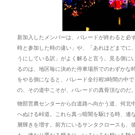
新加入したメンバーは、パレードが終わると必
時と参加した時の違い」や、「あれほどまでに
うにしている訳」がよく解ると言う。見る側に
るのは、地区毎に決めた停車場所でのわずかな
をやる側になると、パレード全行程3時間の中で
の、その道中こそが、パレードの真骨頂なのだ
物部営農センターから白道路へ向かう道、何北
へぬける峠道。これら真っ暗闇を駆ける時、連
層輝きを増す。前方にいるサンタクロースも、