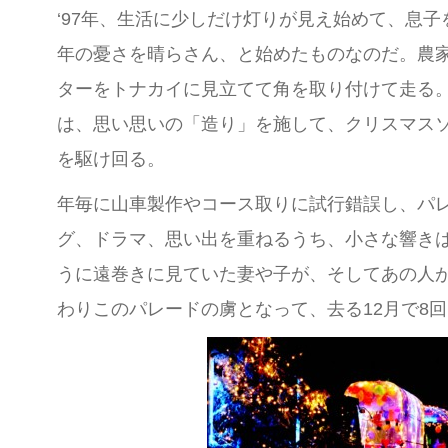
‘97年、生活に少しだけ灯りが見え始めて、息
年の憂さを晴らさん、と始めたものなのだ。農
ターをトナカイに見立てて角を取り付けて走る
は、思い思いの「造り」を施して、クリスマス
を駆け回る。
年毎に山車製作やコース取りに試行錯誤し、パ
グ、ドラマ、思い出を重ねるうち、小さな響き
うに遠巻きに見ていた妻や子が、そしてあの人
わりこのパレードの虜となって、去る12月で8